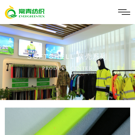
SOFTSHELL 软壳系列
PRODUCT CENTER