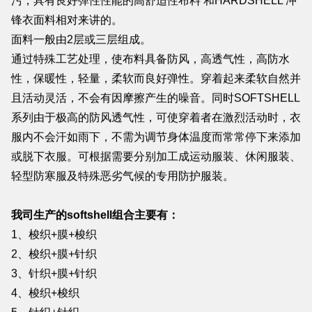
污，具有良好弹性性能的高舒适性布料
和HARDSHELL 冲
锋衣面料相对来讲的。
面料一般由2层或三层组成。
通过特殊工艺处理，使布料具备防风，高透气性，高防水
性，保暖性，轻量，柔软而良好弹性。穿着起来柔软自然并
且活动灵活，不会有因摩擦产生的噪音。同时SOFTSHELL
系列由于极高的防风透气性，可使穿着者在激烈活动时，衣
服内不会汗如雨下，不需为调节身体温度而常常停下来添加
或脱下衣服。可根据需要分别加工成运动服装、休闲服装、
轻型防寒服及特殊恶劣气候的专用防护服装。
我司生产的softshell组合主要有：
1、梭织+膜+梭织
2、梭织+膜+针织
3、针织+膜+针织
4、梭织+梭织