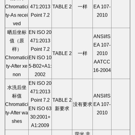
（原样）
EN ISO 20
ANSI/IS
Chromatici
471:2013
TABLE 2
一样
EA 107-
ty-As recei
Point 7.2
2010
ved
晒后坐标
EN ISO 20
ANSI/IS
值（原
471:2013
EA 107-
样）
Point 7.2
TABLE 2
一样
2010
Chromatici
EN ISO 10
AATCC
ty-After xe
5-B02+A1:
16-2004
non
2002
EN ISO 20
水洗后坐
471:2013
标值
ANSI/IS
Point 7.2
TABLE 2
Chromatici
没有要求
EA 107-
EN ISO 63
新要求
ty-After wa
2010
30:2001+
shes
A1:2009