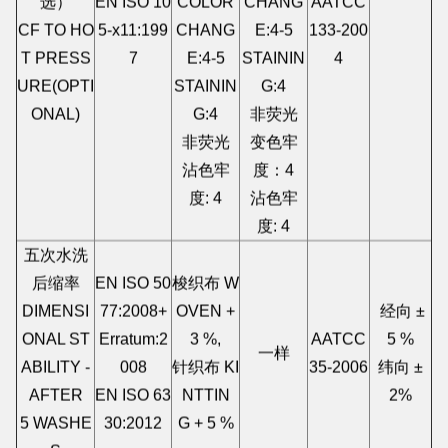
选）
EN ISO 10
COLOR
CHANG
AATCC
CF TO HO
5-x11:199
CHANG
E:4-5
133-200
T PRESS
7
E:4-5
STAININ
4
URE(OPTI
STAININ
G:4
ONAL)
G:4
非荧光
非荧光
变色牢
沾色牢
度：4
度: 4
沾色牢
度: 4
五次水洗
后缩率
EN ISO 50
梭织布 W
DIMENSI
77:2008+
OVEN +
经向 ±
ONAL ST
Erratum:2
3 %,
AATCC
5 %
一样
ABILITY -
008
针织布 KI
35-2006
纬向 ±
AFTER
EN ISO 63
NTTIN
2%
5 WASHE
30:2012
G + 5 %