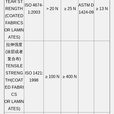
TEAR ST
ISO 4674-
ASTM D
RENGTH
> 20 N
≥ 25 N
≥ 13 N
1:2003
1424-09
(COATED
FABRICS
OR LAMIN
ATES)
拉伸强度
(涂层或者
复合布)
TENSILE
STRENG
ISO 1421:
≥ 100 N
≥ 400 N
TH(COAT
1998
ED FABRI
CS
OR LAMIN